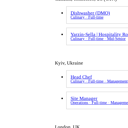
Dishwasher (DMO)
Culinary · Full-time
Yarzin-Sella | Hospitality Ro
Culinary · Full-time · Mid-Senior
Kyiv, Ukraine
Head Chef
Culinary · Full-time · Management
Site Manager
Operations · Full-time · Manageme
London, UK