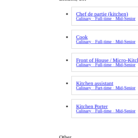
Chef de partie (kitchen)
Culinary · Full-time · Mid-Senior
Cook
Culinary · Full-time · Mid-Senior
Front of House / Micro-Kitc
Culinary · Full-time · Mid-Senior
Kitchen assistant
Culinary · Part-time · Mid-Senior
Kitchen Porter
Culinary · Full-time · Mid-Senior
Other